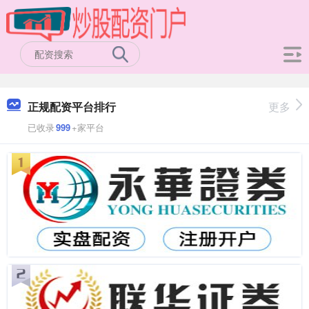
正规配资平台排行
更多
已收录
999
+家平台