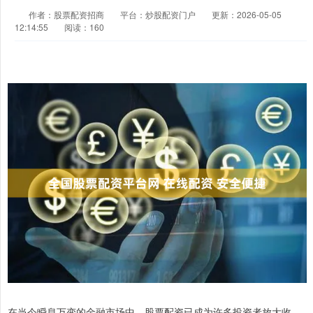
作者：股票配资招商
平台：炒股配资门户
更新：2026-05-05
12:14:55
阅读：160
在当今瞬息万变的金融市场中，股票配资已成为许多投资者放大收