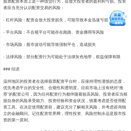
股票配资本质上是一种借贷行为，会放大投资者的盈利和亏损。投资
者应当充分认识配资交易的风险：
- 杠杆风险：配资会放大投资损失，可能导致本金迅速亏损
- 平台风险：不合规平台可能存在跑路、资金挪用等风险
- 市场风险：股市波动可能导致强制平仓，造成损失
- 法律风险：部分配资行为可能处于法律灰色地带，权益保障有限
### 结语
温州地区的投资者在选择股票配资平台时，应保持理性谨慎的态度，
优先考虑平台的安全性、合规性和透明度。目前市场上没有绝对“推
荐”的配资公司，因为任何配资行为都伴随着较高风险。投资者应当根
据自身的风险承受能力、投资经验和资金状况，慎重考虑是否使用配
资工具。在决定使用配资前，建议充分了解相关风险，并考虑咨询独
立的金融顾问。记住配资世界网，理性投资、风险控制永远是股市投
资的第一原则。