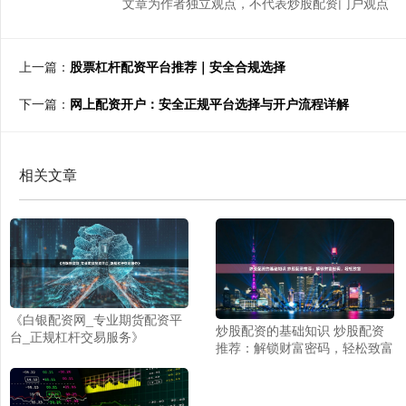
文章为作者独立观点，不代表炒股配资门户观点
上一篇：
股票杠杆配资平台推荐｜安全合规选择
下一篇：
网上配资开户：安全正规平台选择与开户流程详解
相关文章
《白银配资网_专业期货配资平
炒股配资的基础知识 炒股配资
台_正规杠杆交易服务》
推荐：解锁财富密码，轻松致富