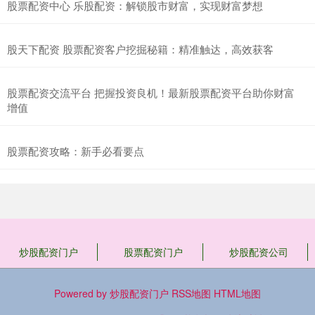
股票配资中心 乐股配资：解锁股市财富，实现财富梦想
股天下配资 股票配资客户挖掘秘籍：精准触达，高效获客
股票配资交流平台 把握投资良机！最新股票配资平台助你财富
增值
股票配资攻略：新手必看要点
炒股配资门户
股票配资门户
炒股配资公司
Powered by
炒股配资门户
RSS地图
HTML地图