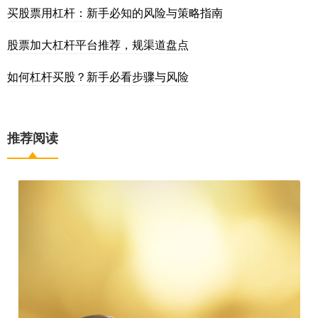
买股票用杠杆：新手必知的风险与策略指南
股票加大杠杆平台推荐，规渠道盘点
如何杠杆买股？新手必看步骤与风险
推荐阅读